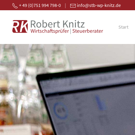
+ 49 (0)751 994 798-0
|
info@stb-wp-knitz.de
Start